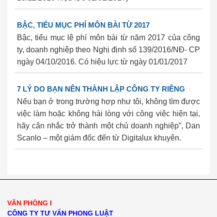
BẬC, TIỂU MỤC PHÍ MÔN BÀI TỪ 2017
Bậc, tiểu mục lệ phí môn bài từ năm 2017 của công
ty, doanh nghiệp theo Nghị định số 139/2016/NĐ- CP
ngày 04/10/2016. Có hiệu lực từ ngày 01/01/2017
7 LÝ DO BẠN NÊN THÀNH LẬP CÔNG TY RIÊNG
Nếu bạn ở trong trường hợp như tôi, không tìm được
việc làm hoặc không hài lòng với công việc hiện tại,
hãy cân nhắc trở thành một chủ doanh nghiệp”, Dan
Scanlo – một giám đốc đến từ Digitalux khuyên.
may áo thun đồng phục tại đà nẵng
may ao thun dong phuc tai da nang
dong phuc da nang
ao thun dong phuc da nang
dong phuc ao thun da nang
dong phuc khach san da nang
may dong phuc cong ty tai da nang
may ao lop tai da nang
in ao thun tai da nang
phong luat
phong luật
dich vu thanh lap cong ty
dich vu thanh lap cong ty hcm
dich vu thanh lap cong ty tai binh duong
dich vu thanh lap cong ty tai dong nai
dich vu thanh lap cong ty tai ben tre
dich vu thanh lap cong ty tai tay ninh
dich vu thanh
lap cong ty tai long an
lap dat camera
lap dat camera tron goi
tu van lap dat camera
lap dat camera chat luong cao
lap dat camera chong trom
lap dat camera tai hcm
lap dat camera tai tphcm
lap dat camera tai binh duong
lap dat camera binh tan
thiet ke website
thiet ke web
VĂN PHÒNG I
CÔNG TY TƯ VẤN PHONG LUẬT