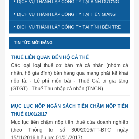
DỊCH VỤ THÀNH LẬP CÔNG TY TẠI BÌNH DƯƠNG
DỊCH VỤ THÀNH LẬP CÔNG TY TẠI TIỀN GIANG
DỊCH VỤ THÀNH LẬP CÔNG TY TẠI TỈNH BẾN TRE
TIN TỨC MỚI ĐĂNG
THUẾ LIÊN QUAN ĐỂN HỘ CÁ THỂ
Các loại loại thuế cơ bản mà cá nhân (nhóm cá
nhân, hộ gia đình) bán hàng qua mạng phải kê khai
nộp là: - Lệ phí môn bài - Thuế Giá trị gia tăng
(GTGT) - Thuế Thu nhập cá nhân (TNCN)
MỤC LỤC NỘP NGÂN SÁCH TIỀN CHẬM NỘP TIỂN
THUẾ 01/01/2017
Mục lục tiền chậm nộp tiền thuế của doanh nghiệp
(theo Thông tư số 300/2016/TT-BTC ngày
15/11/2016 hiệu lực 01/01/2017)